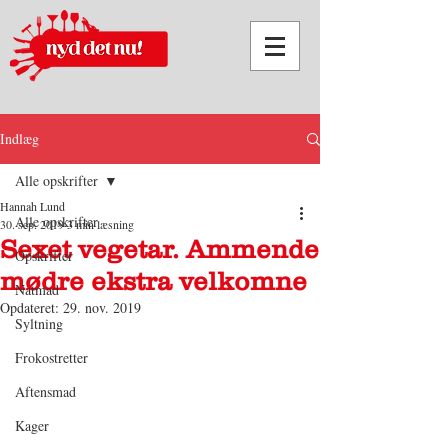
Indlæg
Alle opskrifter
Hannah Lund
Alle opskrifter
30. sep. 2019
3 min læsning
Sexet vegetar. Ammende
Opskrifter
mødre ekstra velkomne
Natmad
Opdateret:
29. nov. 2019
Syltning
Frokostretter
Aftensmad
Kager