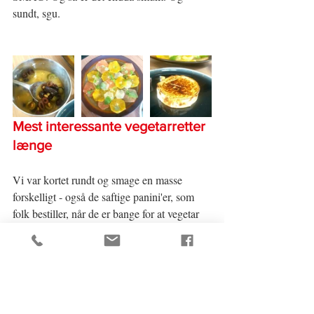
sundt, sgu.
Mest interessante vegetarretter 
længe
Vi var kortet rundt og smage en masse 
forskelligt - også de saftige panini'er, som 
folk bestiller, når de er bange for at vegetar 
nok er kedeligt. Paninierne er da dødgode, 
men vegetarretterne? Dem må du ikke snyde 
dig selv for! De grillede grøntsager med 
masser af røgsmag bragte smilet frem, hver 
gang vi vendte tilbage til dem. Citrussalaten 