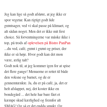
Jeg kan lige så godt afsløre, at jeg ikke er 
spor vegetar. Kan rigtigt godt lide 
grøntsager, ved vi skal passe på klimaet, og 
alt sådan noget. Men det er ikke mit first 
choice. Så forventningerne var måske ikke i 
top, på trods af
 oplevelsen på Bistro PanPan
...du ved, café, grønt i grønt og priser, der 
ikke er så høje. Hvor godt kan det mon 
være, ærlig talt?
Godt nok til, at jeg kommer igen for at spise 
det flere gange! Menuerne er rettet til både 
den voksne og barnet, og de er 
gennemtænkte. Ja, du er på café, ja, det er 
helt afslappet, nej, det koster ikke en 
bondegård ... det hele har bare fået et 
kæmpe skud kærlighed og fremfor alt 
SMAG! Og så er det endda smukt. Og 