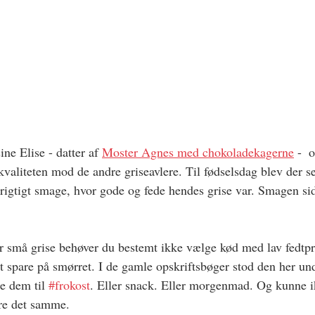
ne Elise - datter af 
Moster Agnes med chokoladekagerne
 -  
kvaliteten mod de andre griseavlere. Til fødselsdag blev der se
igtigt smage, hvor gode og fede hendes grise var. Smagen sid
er små grise behøver du bestemt ikke vælge kød med lav fedtpr
at spare på smørret. I de gamle opskriftsbøger stod den her un
e dem til 
#frokost
. Eller snack. Eller morgenmad. Og kunne
øre det samme.