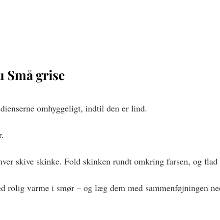
u Små grise 
edienserne omhyggeligt, indtil den er lind. 
r.
hver skive skinke. Fold skinken rundt omkring farsen, og flad 
ed rolig varme i smør – og læg dem med sammenføjningen nedad