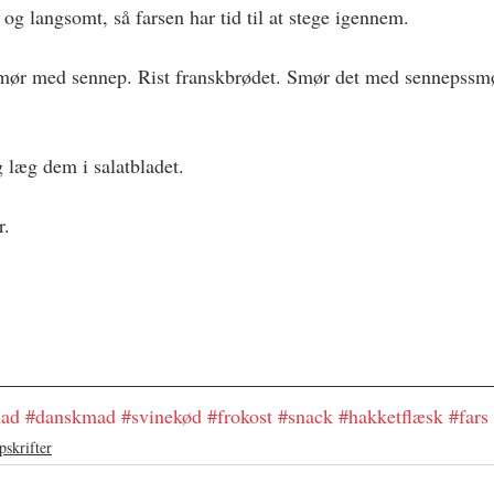
 og langsomt, så farsen har tid til at stege igennem.
smør med sennep. Rist franskbrødet. Smør det med sennepssmø
 læg dem i salatbladet.
r.
 Lund
mad
#danskmad
#svinekød
#frokost
#snack
#hakketflæsk
#fars
pskrifter