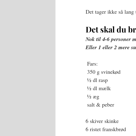
Det tager ikke så lang t
Det skal du br
Nok til 4-6 personer me
Eller 1 eller 2 mere s
 Fars: 
 350 g svinekød
 ½ dl rasp
 ½ dl mælk
 ½ æg
 salt & peber
6 skiver skinke 
6 ristet franskbrød 