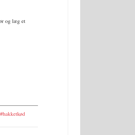
r og læg et 
#hakketkød