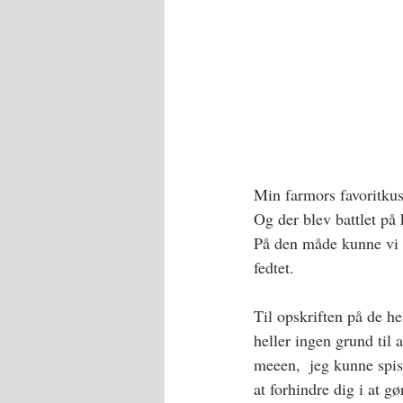
Min farmors favoritkusi
Og der blev battlet på 
På den måde kunne vi r
fedtet.  
Til opskriften på de h
heller ingen grund til 
meeen,  jeg kunne spis
at forhindre dig i at g