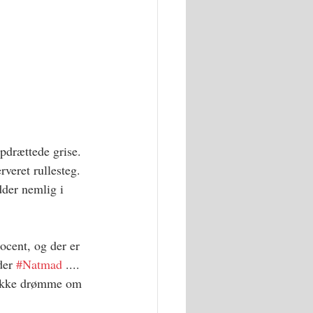
opdrættede grise. 
rveret rullesteg. 
der nemlig i 
ocent, og der er 
der 
#Natmad
 .... 
 ikke drømme om 