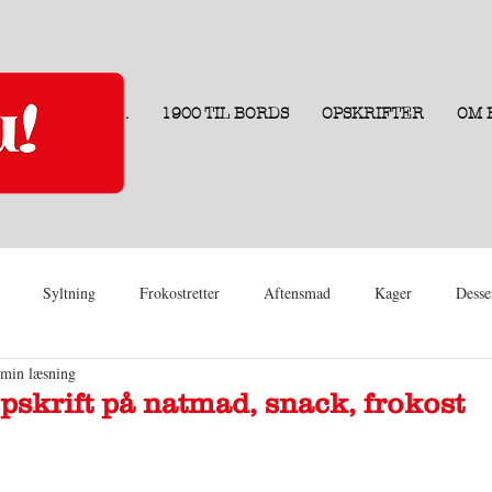
.
1900 TIL BORDS
OPSKRIFTER
OM 
Syltning
Frokostretter
Aftensmad
Kager
Desse
 min læsning
opskrift på natmad, snack, frokost