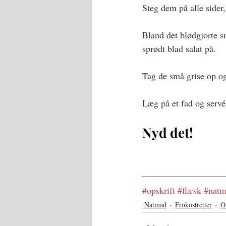
Steg dem på alle sider,
Bland det blødgjorte 
sprødt blad salat på. 
Tag de små grise op og
Læg på et fad og servé
Nyd det!
Kærlig hilsen Hannah
#opskrift
#flæsk
#nat
Natmad
Frokostretter
O