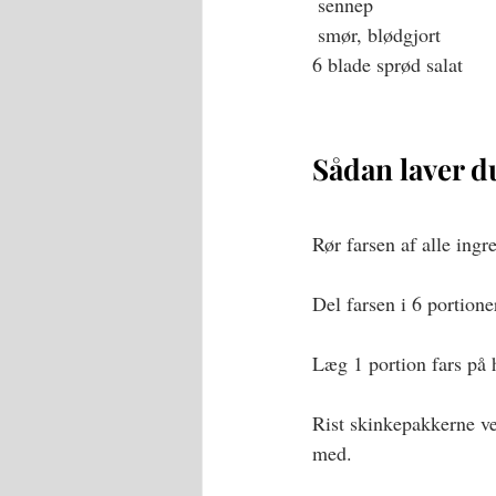
 sennep
 smør, blødgjort
6 blade sprød salat
Sådan laver d
Rør farsen af alle ingr
Del farsen i 6 portione
Læg 1 portion fars på 
Rist skinkepakkerne v
med. 