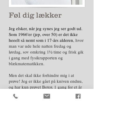
Føl dig lækker
Jeg elsker, når jeg synes jeg ser godt ud.
Som 1966'er (jep, over 50) er det ikke
heeelt så nemt som i 17-års alderen
, hvor
man var ude hele natten fredag og
lørdag, sov omkring 1½ time og frisk gik
i gang med fysikrapporten og
blækmatematikken.
Men det skal ikke forhindre mig i at
prøve! Jeg er ikke gået på kniven endnu,
og har kun prøvet Botox 1 gang for et år
siden. Det kommer nok på et tidspunkt -
indtil da deler jeg mine oplevelser og
erfaringer om hvad der virker af de lidt
mindre invasive behandlinger.
Og ranker i øvrigt bare ryggen og lader
som om ethvert look totalt var meningen.