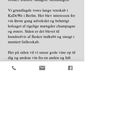
Vi grundlagde vores lange venskab i
KaDeWe i Berlin. Her blev interessen for
vin første gang udvekslet og behørigt
ledsaget af rigelige mængder champagne
og østers. Siden er det blevet til
hundredvis af flasker indkøbt og smagt i
muntert fællesskab.
Her på siden vil vi snuse gode vine op til
dig og anskue vin fra en anden og lidt
mere uhøjtidelig vinkel. Hold dig endelig
ikke tilbage med kommentarer. Vi er
begge gift, så vi er vant til kritik.
Skål…!
Kim Schaumann & Mikkel Jønsson
KONTAKT