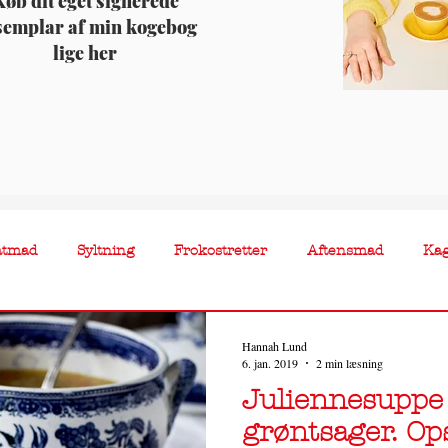
øb dit eget signerede
semplar af min kogebog
lige her
atmad
Syltning
Frokostretter
Aftensmad
Ka
Hannah Lund
6. jan. 2019
2 min læsning
Juliennesupp
grøntsager. Op