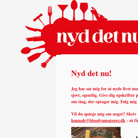
Nyd det nu!
Jeg har sat mig for at nyde livet m
sjovt, egentlig.
Give dig opskrifter p
om ting, der optager mig. Følg mig
Vil du spørge mig om noget? Skriv
hannah@bloodyamateurs.dk
- så f