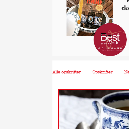
K
ek
Alle opskrifter
Opskrifter
N