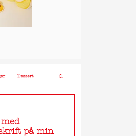
ger
Dessert
e med
skrift på min