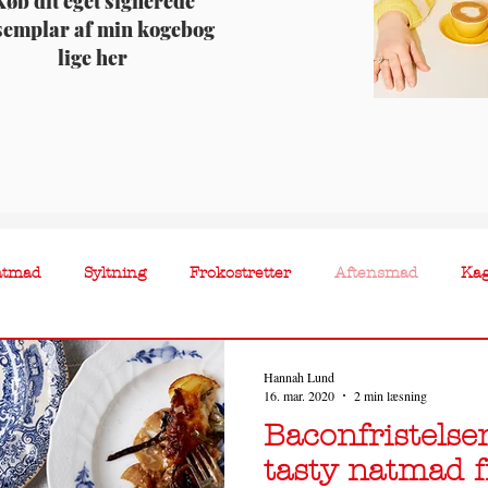
øb dit eget signerede
semplar af min kogebog
lige her
atmad
Syltning
Frokostretter
Aftensmad
Ka
Hannah Lund
16. mar. 2020
2 min læsning
Baconfristelse
tasty natmad f