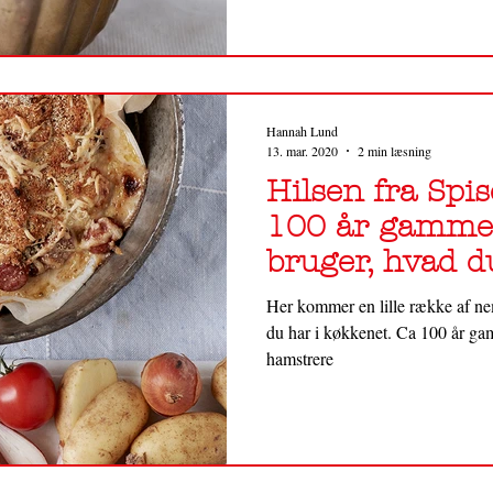
Hannah Lund
13. mar. 2020
2 min læsning
Hilsen fra Sp
100 år gammel 
bruger, hvad d
hamster-typer!
Her kommer en lille række af ne
du har i køkkenet. Ca 100 år gam
hamstrere