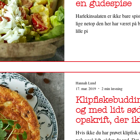
en gudespise
Harlekinsalaten er ikke bare spi
lige netop den her har været på 
lille pi
Hannah Lund
17. mar. 2019
2 min læsning
Klipfiskebuddin
og med lidt sø
opskrift, der ik
Jo. Du
Hvis ikke du har prøvet klipfisk
nok også lidt, sådan du ved. De