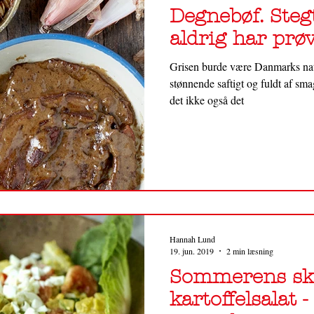
Degnebøf. Steg
aldrig har prøv
Grisen burde være Danmarks nati
stønnende saftigt og fuldt af sm
det ikke også det
Hannah Lund
19. jun. 2019
2 min læsning
Sommerens sk
kartoffelsalat 