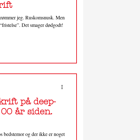
ift
indrømmer jeg. Ruskomsnusk. Men
r “fristelse”. Det smager dødgodt!
rift på deep-
100 år siden.
s bedstemor og der ikke er noget