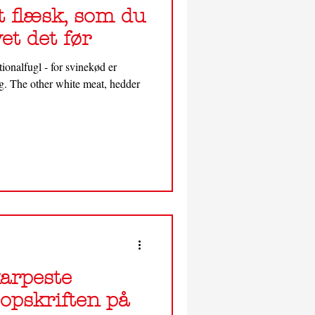
t flæsk, som du
et det før
onalfugl - for svinekød er
ag. The other white meat, hedder
arpeste
- opskriften på