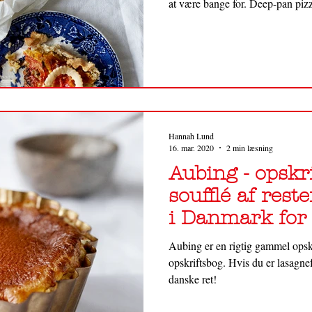
at være bange for. Deep-pan pizz
Hannah Lund
16. mar. 2020
2 min læsning
Aubing - opskr
soufflé af reste
i Danmark for
Aubing er en rigtig gammel opskr
opskriftsbog. Hvis du er lasagne
danske ret!