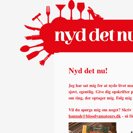
Nyd det nu!
Jeg har sat mig for at nyde livet m
sjovt, egentlig.
Give dig opskrifter p
om ting, der optager mig. Følg mig
Vil du spørge mig om noget? Skriv
hannah@bloodyamateurs.dk
- så f