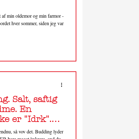
st af min oldemor og min farmor -
bordet hver sommer, siden jeg var
g. Salt, saftig
dme. En
ke er "Idrk".
 endnu, så vov det. Budding lyder
t ER bare meget lækrere, end du