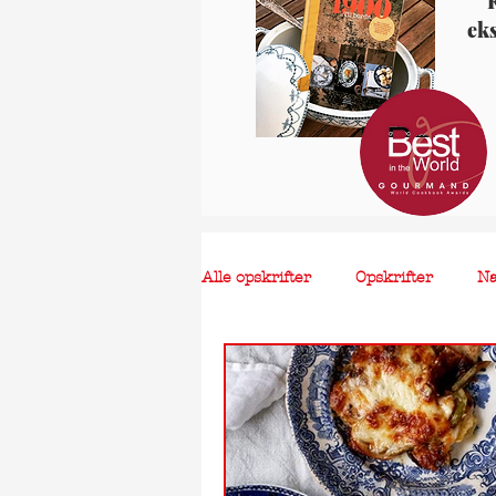
K
ek
Alle opskrifter
Opskrifter
N