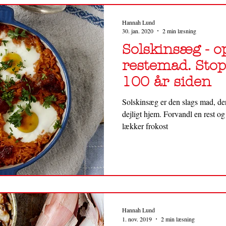
Hannah Lund
30. jan. 2020
2 min læsning
Solskinsæg - o
restemad. Stop
100 år siden
Solskinsæg er den slags mad, d
dejligt hjem. Forvandl en rest o
lækker frokost
Hannah Lund
1. nov. 2019
2 min læsning