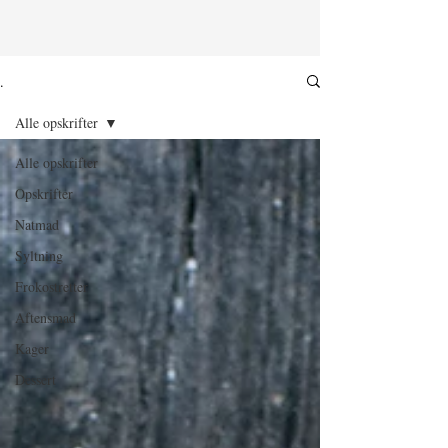
.
Alle opskrifter
Alle opskrifter
Opskrifter
Natmad
Syltning
Frokostretter
Aftensmad
Kager
Dessert