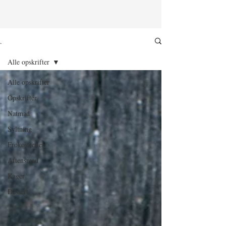
.
Alle opskrifter
Alle opskrifter
Opskrifter
Natmad
Syltning
Frokostretter
Aftensmad
Kager
Dessert