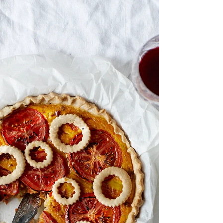
“fristelse”. Det smager dødgodt!