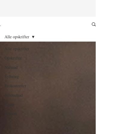
.
Alle opskrifter
Alle opskrifter
Opskrifter
Natmad
Syltning
Frokostretter
Aftensmad
Kager
Dessert