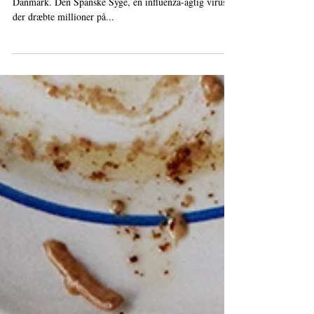
For ca. 100 år siden var vi også berørt af en pandemi i
Danmark. Den Spanske Syge, en influenza-agtig virus,
der dræbte millioner på...