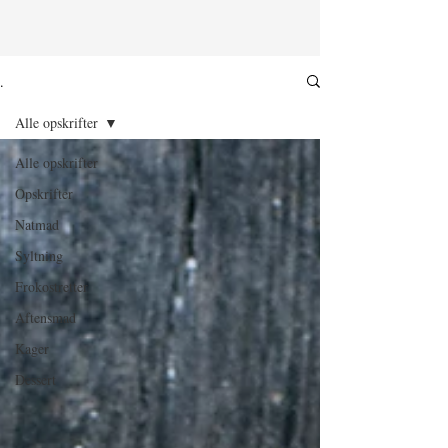
.
Alle opskrifter
Alle opskrifter
Opskrifter
Natmad
Syltning
Frokostretter
Aftensmad
Kager
Dessert