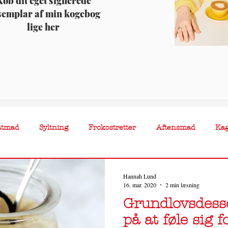
øb dit eget signerede
semplar af min kogebog
lige her
atmad
Syltning
Frokostretter
Aftensmad
Ka
Hannah Lund
16. mar. 2020
2 min læsning
Grundlovsdesse
på at føle sig 