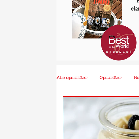
K
ek
Alle opskrifter
Opskrifter
N