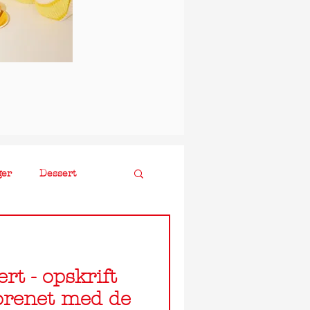
ger
Dessert
rt - opskrift
forenet med de