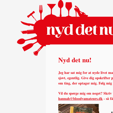
Nyd det nu!
Jeg har sat mig for at nyde livet m
sjovt, egentlig.
Give dig opskrifter p
om ting, der optager mig. Følg mig
Vil du spørge mig om noget? Skriv
hannah@bloodyamateurs.dk
- så f