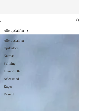
.
Alle opskrifter
Alle opskrifter
Opskrifter
Natmad
Syltning
Frokostretter
Aftensmad
Kager
Dessert