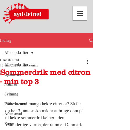
Indlæg
Alle opskrifter
Hannah Lund
Alle opskrifter
17. maj 2018
2 min læsning
Sommerdrik med citron
Opskrifter
- min top 3
Natmad
Syltning
Står du med mange lækre citroner? Så får 
Frokostretter
du her 3 fantastiske måder at bruge dem på 
Aftensmad
til lækre sommerdrikke her i den 
Kager
vidunderlige varme, der rammer Danmark 