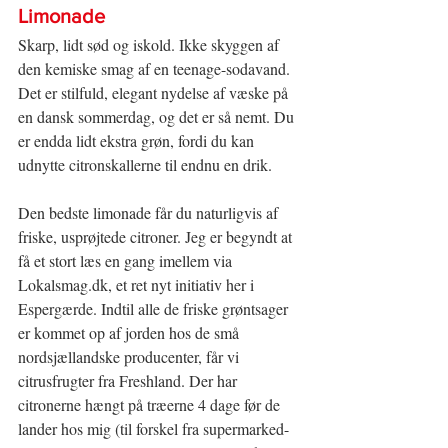
​​Limonade
Skarp, lidt sød og iskold. Ikke skyggen af 
den kemiske smag af en teenage-sodavand. 
Det er stilfuld, elegant nydelse af væske på 
en dansk sommerdag, og det er så nemt. Du 
er endda lidt ekstra grøn, fordi du kan 
udnytte citronskallerne til endnu en drik.
Den bedste limonade får du naturligvis af 
friske, usprøjtede citroner. Jeg er begyndt at 
få et stort læs en gang imellem via 
Lokalsmag.dk, et ret nyt initiativ her i 
Espergærde. Indtil alle de friske grøntsager 
er kommet op af jorden hos de små 
nordsjællandske producenter, får vi 
citrusfrugter fra Freshland. Der har 
citronerne hængt på træerne 4 dage før de 
lander hos mig (til forskel fra supermarked-