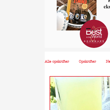
K
ek
Alle opskrifter
Opskrifter
N