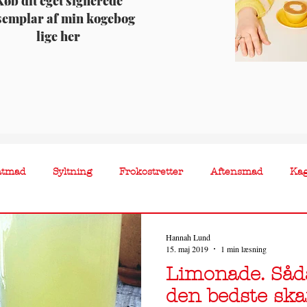
øb dit eget signerede
semplar af min kogebog
lige her
atmad
Syltning
Frokostretter
Aftensmad
Ka
Hannah Lund
15. maj 2019
1 min læsning
Limonade. Såd
den bedste ska