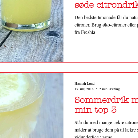
søde citrondrik
Den bedste limonade får du naturl
citroner. Brug øko-citroner eller 
fra Freshla
Hannah Lund
17. maj 2018
2 min læsning
Sommerdrik me
min top 3
Står du med mange lækre citroner
måder at bruge dem på til lækre
vidunderlige varme,...