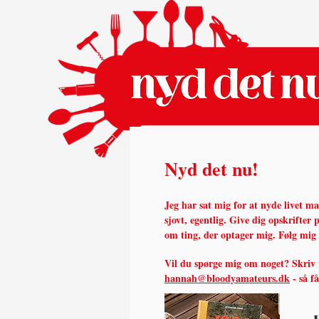
Nyd det nu!
Jeg har sat mig for at nyde livet m
sjovt, egentlig.
Give dig opskrifter p
om ting, der optager mig. Følg mig
Vil du spørge mig om noget? Skriv
hannah@bloodyamateurs.dk
- så f