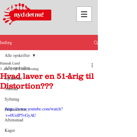
Indlæg
Alle opskrifter
Hannah Lund
Alle opskrifter
3. jun. 2018
2 min læsning
Hvad laver en 51-årig til
Opskrifter
Distortion???
Natmad
Syltning
https://www.youtube.com/watch?
Frokostretter
v=0UelP5vGyAU
Aftensmad
Kager