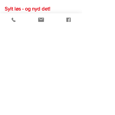
Sylt løs - og nyd det!
Kærlig hilsen
Hannah Lund
#syltedetomater
#enkelsyltning
#1900Tilbords
#syltenkelt
#syltningi1940erne
#syltningi1920erne
#syltningi1930erne
#syltningi1910erne
#nemsyltning
#lækkersyltning
Syltning