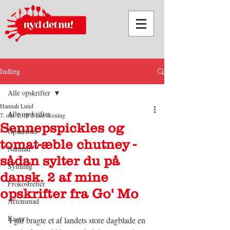
Indlæg
Alle opskrifter
Hannah Lund
Alle opskrifter
7. okt. 2018
2 min læsning
Sennepspickles og
Opskrifter
tomat-æble chutney -
Natmad
sådan sylter du på
Syltning
dansk. 2 af mine
Frokostretter
opskrifter fra Go' Mo
Aftensmad
Kager
I går bragte et af landets store dagblade en 