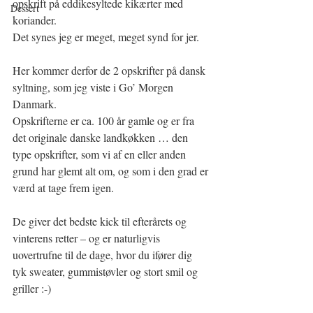
opskrift på eddikesyltede kikærter med 
Dessert
koriander.
Det synes jeg er meget, meget synd for jer.
Her kommer derfor de 2 opskrifter på dansk 
syltning, som jeg viste i Go’ Morgen 
Danmark.
Opskrifterne er ca. 100 år gamle og er fra 
det originale danske landkøkken … den 
type opskrifter, som vi af en eller anden 
grund har glemt alt om, og som i den grad er 
værd at tage frem igen.
De giver det bedste kick til efterårets og 
vinterens retter – og er naturligvis 
uovertrufne til de dage, hvor du ifører dig 
tyk sweater, gummistøvler og stort smil og 
griller :-)