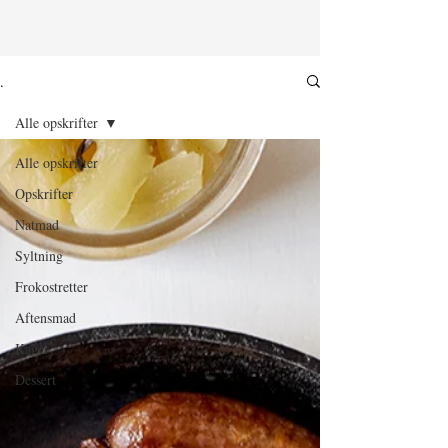
.
Alle opskrifter
Alle opskrifter
Opskrifter
Natmad
Syltning
Frokostretter
Aftensmad
Kager
Dessert