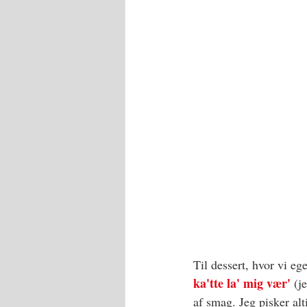
Til dessert, hvor vi eg
ka'tte la' mig vær'
 (j
af smag. Jeg pisker al