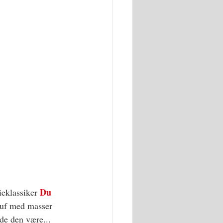
Du 
ieklassiker 
guf med masser 
de den være...