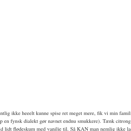
entlig ikke heeelt kunne spise ret meget mere, fik vi min famil
ep en fynsk dialekt gør navnet endnu smukkere). Tænk citron
tid lidt flødeskum med vanilje til. Så KAN man nemlig ikke la