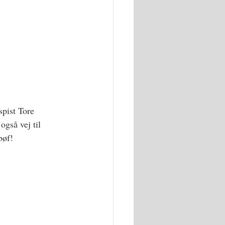
spist Tore 
gså vej til 
bøf!