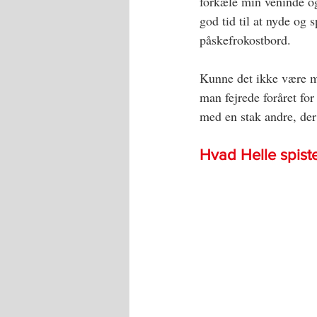
forkæle min veninde o
god tid til at nyde og s
påskefrokostbord.
Kunne det ikke være ma
man fejrede foråret for
med en stak andre, der
Hvad Helle spist