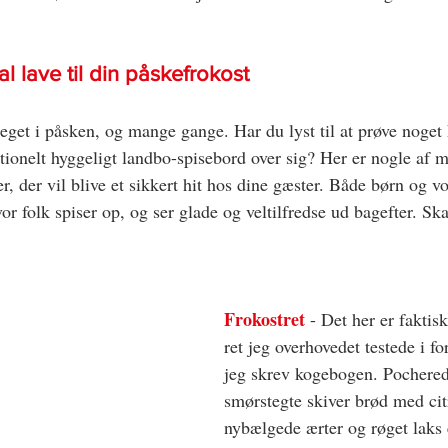
 lave til din påskefrokost
eget i påsken, og mange gange. Har du lyst til at prøve noget h
ditionelt hyggeligt landbo-spisebord over sig? Her er nogle af 
r, der vil blive et sikkert hit hos dine gæster. Både børn og v
vor folk spiser op, og ser glade og veltilfredse ud bagefter. Sk
Frokostret 
- Det her er faktisk
ret jeg overhovedet testede i f
jeg skrev kogebogen. Pochere
smørstegte skiver brød med cit
nybælgede ærter og røget laks e