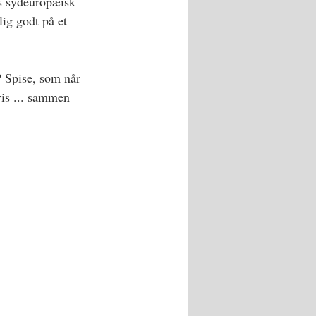
s sydeuropæisk 
lig godt på et 
 Spise, som når 
vis ... sammen 