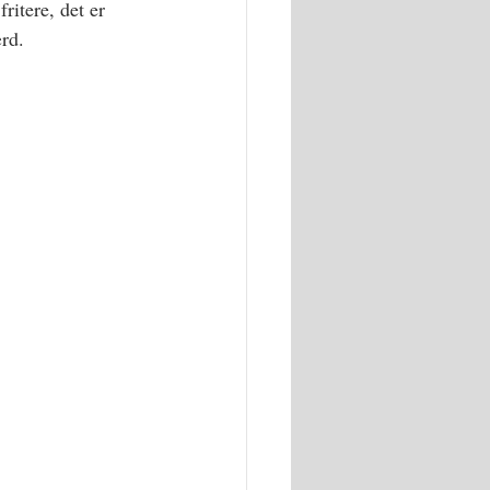
ritere, det er 
ærd.