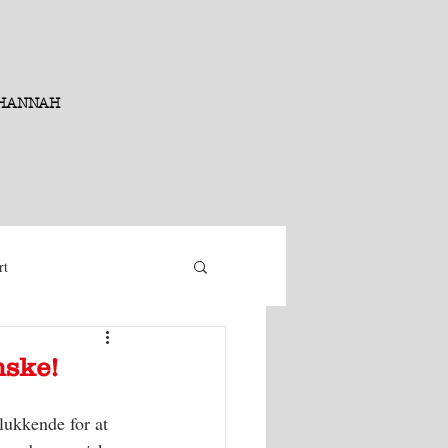
HANNAH
rt
nske!
lukkende for at 