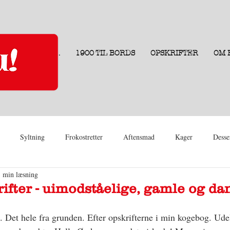
.
1900 TIL BORDS
OPSKRIFTER
OM 
Syltning
Frokostretter
Aftensmad
Kager
Desse
3 min læsning
ifter - uimodståelige, gamle og da
t. Det hele fra grunden. Efter opskrifterne i min kogebog. Ude