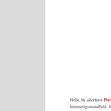
P
oc
Helle fik allerførst 
himmerigsmundfuld. Je