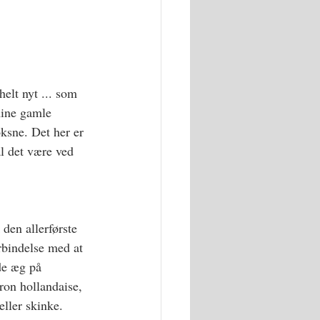
elt nyt ... som 
mine gamle 
oksne. Det her er 
al det være ved 
 den allerførste 
orbindelse med at 
de æg på 
ron hollandaise, 
ller skinke. 