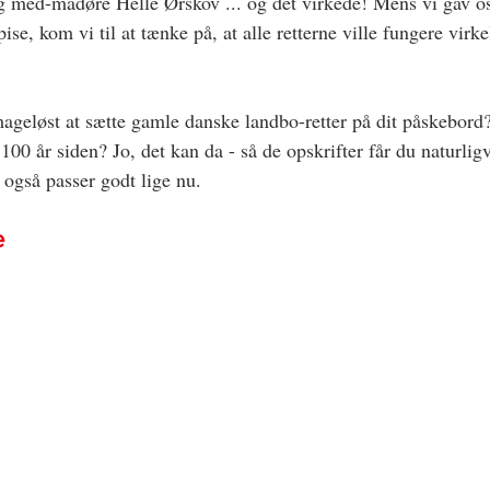
g med-madøre Helle Ørskov ... og det virkede! Mens vi gav o
pise, kom vi til at tænke på, at alle retterne ville fungere virke
geløst at sætte gamle danske landbo-retter på dit påskebord?
 100 år siden? Jo, det kan da - så de opskrifter får du naturlig
 også passer godt lige nu.
e