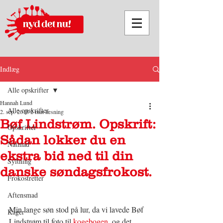
Indlæg
Alle opskrifter
Hannah Lund
Alle opskrifter
2. sep. 2018
2 min læsning
Bøf Lindstrøm. Opskrift:
Opskrifter
Sådan lokker du en
Natmad
ekstra bid ned til din
Syltning
danske søndagsfrokost.
Frokostretter
Aftensmad
Min lange søn stod på lur, da vi lavede Bøf 
Kager
Lindstrøm til foto til 
kogebogen
, og det 