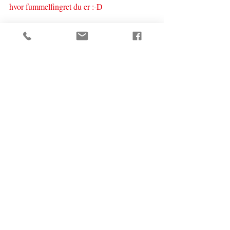
hvor fummelfingret du er :-D 
Nyd det!
Kærlig Hilsen
Hannah Lund
#danskfrokost
#frokostret
#søndagsfrokost
#bøf
#bøflindstrøm
#rødbeder
#peberrod
#pariserbøf
#orginaltdansklandkøkken
#danskmad
#dansklandkøkken
#hurtigfrokost
#hakketokse
Frokostretter
Opskrifter