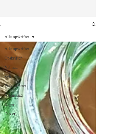
.
Alle opskrifter
Alle opskrifter
Opskrifter
Natmad
Syltning
Frokostretter
Aftensmad
Kager
Dessert