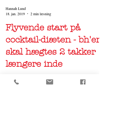
Hannah Lund
18. jan. 2019
2 min læsning
Flyvende start på
cocktail-diæten - bh'en
skal hægtes 2 takker
længere inde
Efter ca. 10 dage på cocktail-diæten er jeg ved godt
mod :-) og glad og tilfreds. Jeg har spist middag ude 3